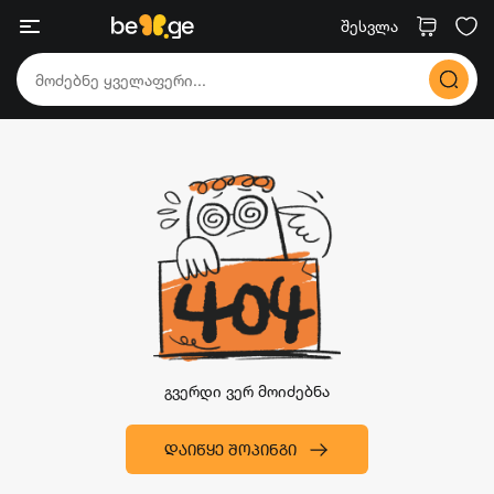
შესვლა
გვერდი ვერ მოიძებნა
ᲓᲐᲘᲬᲧᲔ ᲨᲝᲞᲘᲜᲒᲘ