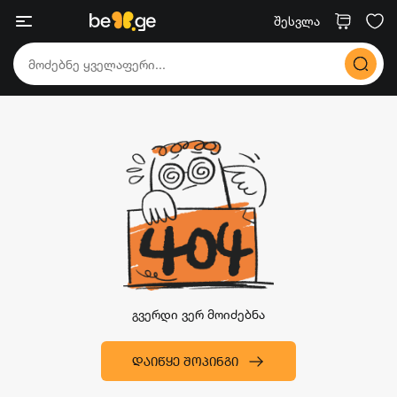
შესვლა
გვერდი ვერ მოიძებნა
ᲓᲐᲘᲬᲧᲔ ᲨᲝᲞᲘᲜᲒᲘ