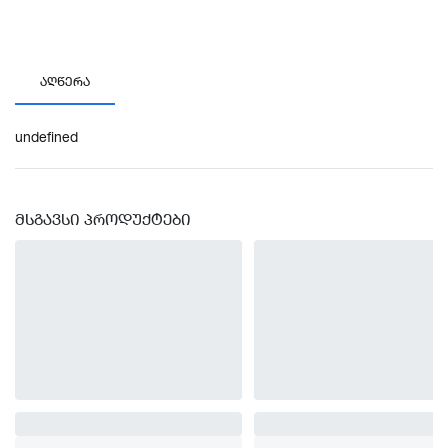
ᲐᲦᲬᲔᲠᲐ
undefined
ᲛᲡᲒᲐᲕᲡᲘ ᲞᲠᲝᲓᲣᲥᲢᲔᲑᲘ