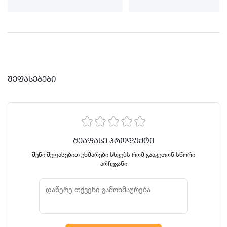
ᲨᲔᲤᲐᲡᲔᲑᲔᲑᲘ
ᲨᲔᲐᲤᲐᲡᲔ ᲞᲠᲝᲓᲣᲥᲢᲘ
შენი შეფასებით ეხმარები სხვებს რომ გააკეთონ სწორი
არჩევანი