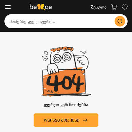
შესვლა
გვერდი ვერ მოიძებნა
ᲓᲐᲘᲬᲧᲔ ᲨᲝᲞᲘᲜᲒᲘ