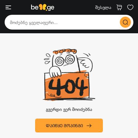
შესვლა
გვერდი ვერ მოიძებნა
ᲓᲐᲘᲬᲧᲔ ᲨᲝᲞᲘᲜᲒᲘ