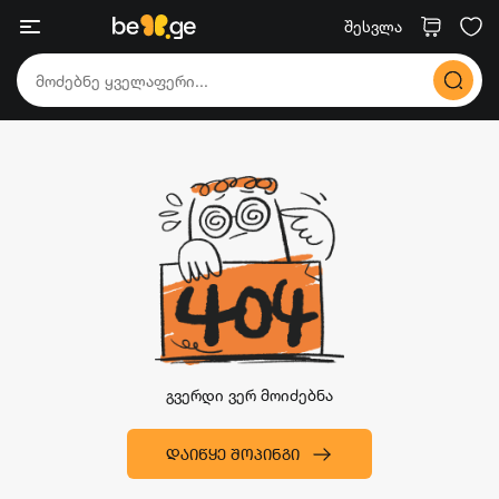
შესვლა
გვერდი ვერ მოიძებნა
ᲓᲐᲘᲬᲧᲔ ᲨᲝᲞᲘᲜᲒᲘ