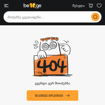
შესვლა
გვერდი ვერ მოიძებნა
ᲓᲐᲘᲬᲧᲔ ᲨᲝᲞᲘᲜᲒᲘ