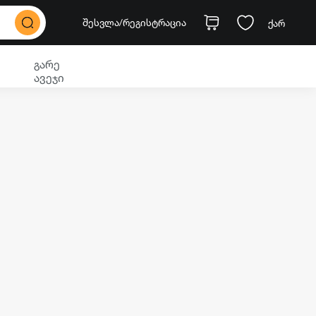
შესვლა
/რეგისტრაცია
ქარ
გარე
ავეჯი