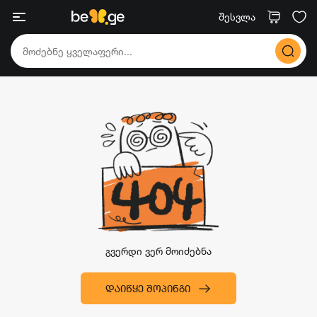
შესვლა
გვერდი ვერ მოიძებნა
ᲓᲐᲘᲬᲧᲔ ᲨᲝᲞᲘᲜᲒᲘ