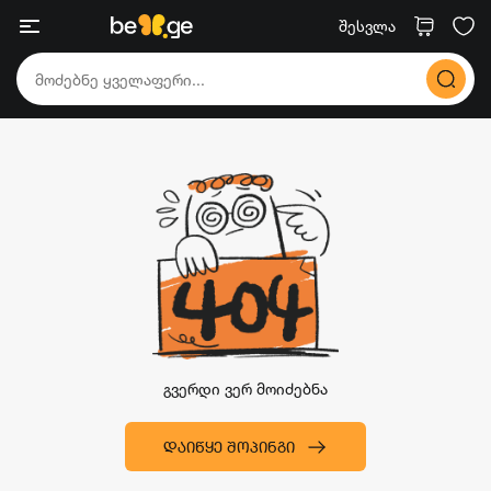
შესვლა
გვერდი ვერ მოიძებნა
ᲓᲐᲘᲬᲧᲔ ᲨᲝᲞᲘᲜᲒᲘ