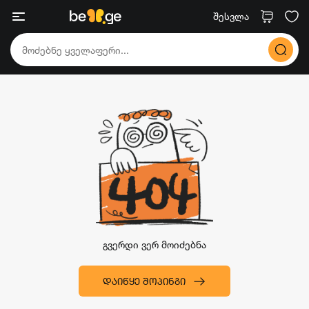
შესვლა
გვერდი ვერ მოიძებნა
ᲓᲐᲘᲬᲧᲔ ᲨᲝᲞᲘᲜᲒᲘ