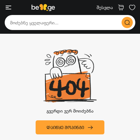
შესვლა
გვერდი ვერ მოიძებნა
ᲓᲐᲘᲬᲧᲔ ᲨᲝᲞᲘᲜᲒᲘ