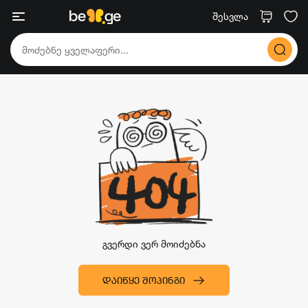
შესვლა
გვერდი ვერ მოიძებნა
ᲓᲐᲘᲬᲧᲔ ᲨᲝᲞᲘᲜᲒᲘ