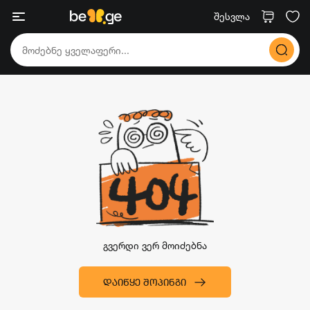
შესვლა
გვერდი ვერ მოიძებნა
ᲓᲐᲘᲬᲧᲔ ᲨᲝᲞᲘᲜᲒᲘ