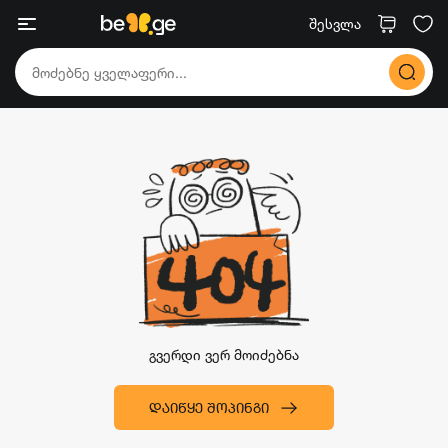
შესვლა
გვერდი ვერ მოიძებნა
ᲓᲐᲘᲬᲧᲔ ᲨᲝᲞᲘᲜᲒᲘ