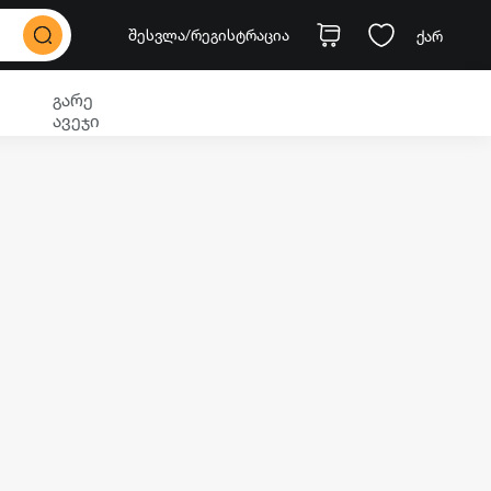
შესვლა
/რეგისტრაცია
ქარ
გარე
ავეჯი