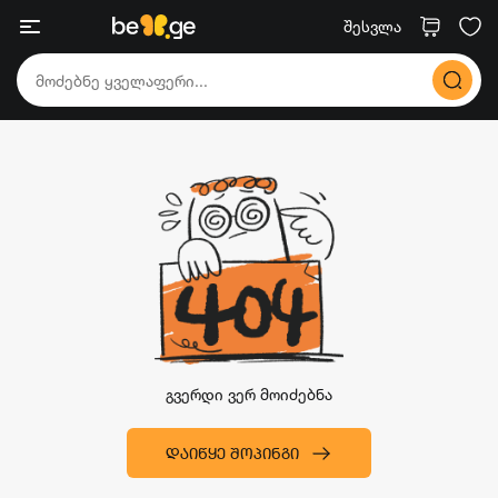
შესვლა
გვერდი ვერ მოიძებნა
ᲓᲐᲘᲬᲧᲔ ᲨᲝᲞᲘᲜᲒᲘ