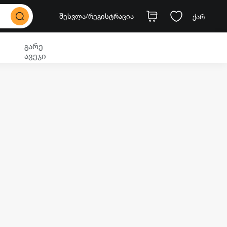
შესვლა
/რეგისტრაცია
ქარ
გარე
ავეჯი