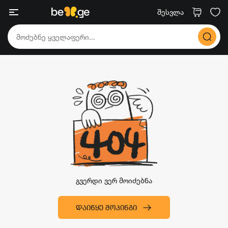
შესვლა
გვერდი ვერ მოიძებნა
ᲓᲐᲘᲬᲧᲔ ᲨᲝᲞᲘᲜᲒᲘ