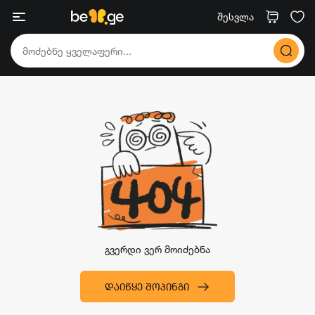
შესვლა
გვერდი ვერ მოიძებნა
ᲓᲐᲘᲬᲧᲔ ᲨᲝᲞᲘᲜᲒᲘ