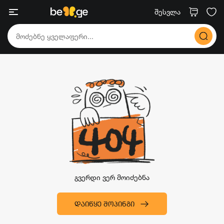
შესვლა
გვერდი ვერ მოიძებნა
ᲓᲐᲘᲬᲧᲔ ᲨᲝᲞᲘᲜᲒᲘ