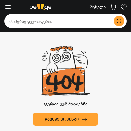
შესვლა
გვერდი ვერ მოიძებნა
ᲓᲐᲘᲬᲧᲔ ᲨᲝᲞᲘᲜᲒᲘ