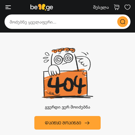
შესვლა
გვერდი ვერ მოიძებნა
ᲓᲐᲘᲬᲧᲔ ᲨᲝᲞᲘᲜᲒᲘ