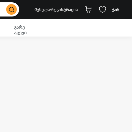
შესვლა
/რეგისტრაცია
ქარ
გარე
ავეჯი