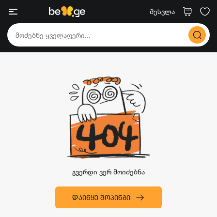
შესვლა
გვერდი ვერ მოიძებნა
ᲓᲐᲘᲬᲧᲔ ᲨᲝᲞᲘᲜᲒᲘ