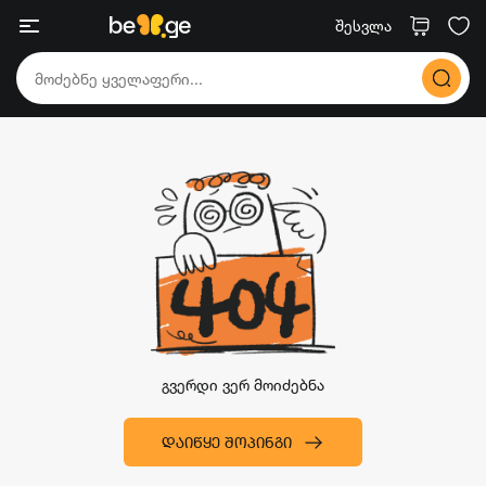
შესვლა
გვერდი ვერ მოიძებნა
ᲓᲐᲘᲬᲧᲔ ᲨᲝᲞᲘᲜᲒᲘ