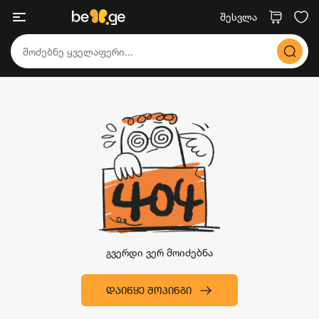
შესვლა
გვერდი ვერ მოიძებნა
ᲓᲐᲘᲬᲧᲔ ᲨᲝᲞᲘᲜᲒᲘ