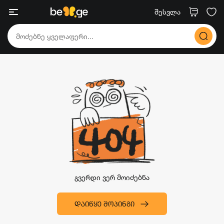
შესვლა
გვერდი ვერ მოიძებნა
ᲓᲐᲘᲬᲧᲔ ᲨᲝᲞᲘᲜᲒᲘ