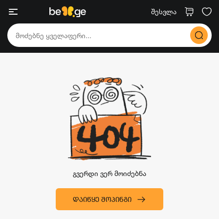
შესვლა
გვერდი ვერ მოიძებნა
ᲓᲐᲘᲬᲧᲔ ᲨᲝᲞᲘᲜᲒᲘ