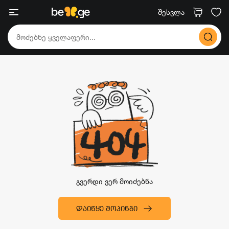
შესვლა
გვერდი ვერ მოიძებნა
ᲓᲐᲘᲬᲧᲔ ᲨᲝᲞᲘᲜᲒᲘ