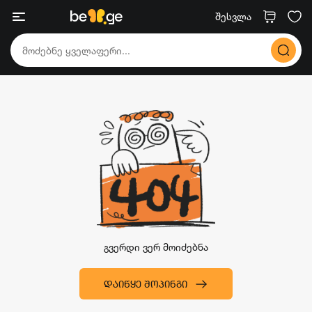
შესვლა
გვერდი ვერ მოიძებნა
ᲓᲐᲘᲬᲧᲔ ᲨᲝᲞᲘᲜᲒᲘ