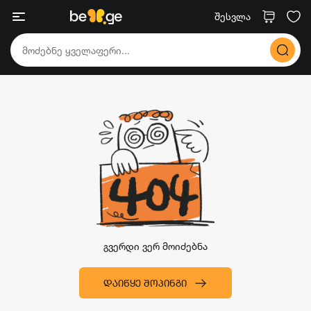
შესვლა
გვერდი ვერ მოიძებნა
ᲓᲐᲘᲬᲧᲔ ᲨᲝᲞᲘᲜᲒᲘ