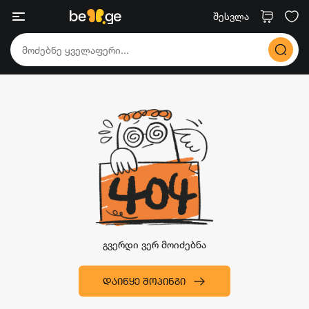
შესვლა
გვერდი ვერ მოიძებნა
ᲓᲐᲘᲬᲧᲔ ᲨᲝᲞᲘᲜᲒᲘ