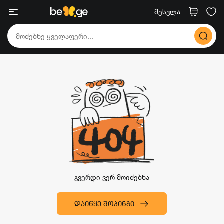
შესვლა
გვერდი ვერ მოიძებნა
ᲓᲐᲘᲬᲧᲔ ᲨᲝᲞᲘᲜᲒᲘ