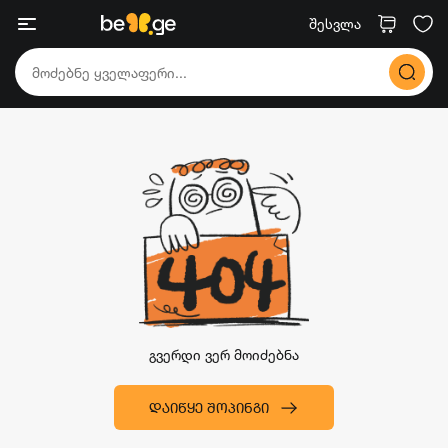
შესვლა
გვერდი ვერ მოიძებნა
ᲓᲐᲘᲬᲧᲔ ᲨᲝᲞᲘᲜᲒᲘ