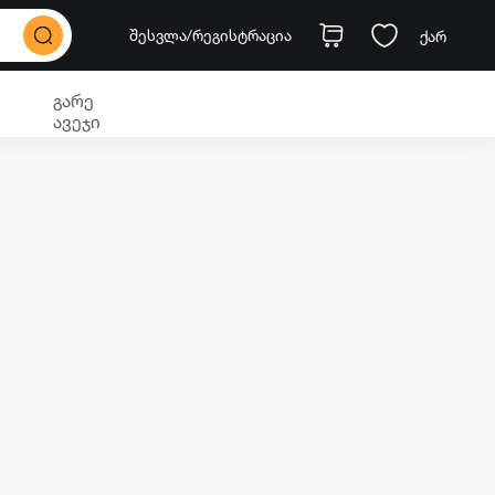
შესვლა
/რეგისტრაცია
ქარ
გარე
ავეჯი