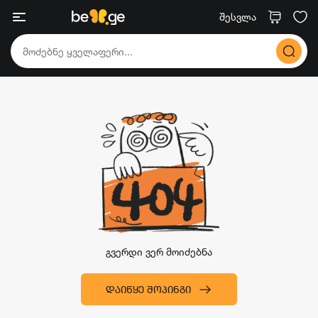
შესვლა
გვერდი ვერ მოიძებნა
ᲓᲐᲘᲬᲧᲔ ᲨᲝᲞᲘᲜᲒᲘ