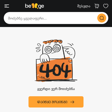
შესვლა
გვერდი ვერ მოიძებნა
ᲓᲐᲘᲬᲧᲔ ᲨᲝᲞᲘᲜᲒᲘ