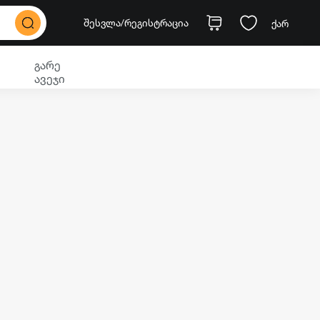
შესვლა
/რეგისტრაცია
ქარ
გარე
ავეჯი