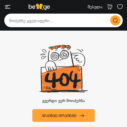
შესვლა
გვერდი ვერ მოიძებნა
ᲓᲐᲘᲬᲧᲔ ᲨᲝᲞᲘᲜᲒᲘ