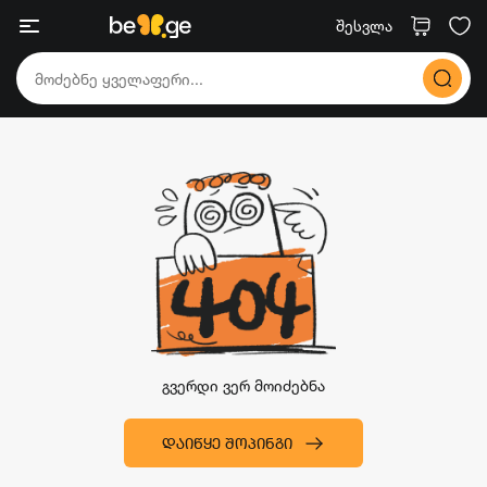
შესვლა
გვერდი ვერ მოიძებნა
ᲓᲐᲘᲬᲧᲔ ᲨᲝᲞᲘᲜᲒᲘ