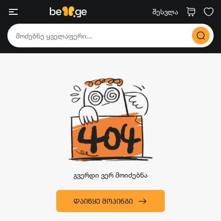
შესვლა
გვერდი ვერ მოიძებნა
ᲓᲐᲘᲬᲧᲔ ᲨᲝᲞᲘᲜᲒᲘ