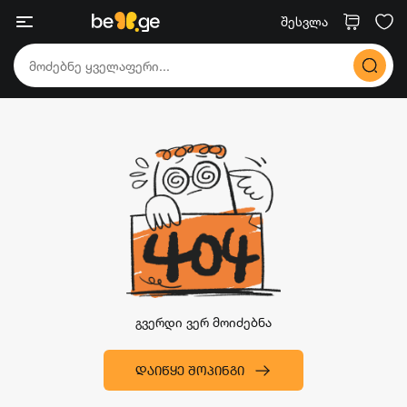
შესვლა
გვერდი ვერ მოიძებნა
ᲓᲐᲘᲬᲧᲔ ᲨᲝᲞᲘᲜᲒᲘ