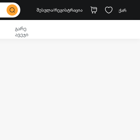
შესვლა
/რეგისტრაცია
ქარ
გარე
ავეჯი