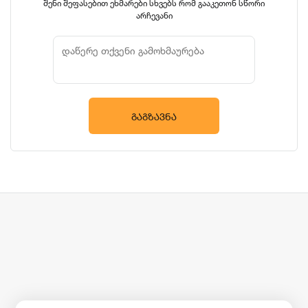
შენი შეფასებით ეხმარები სხვებს რომ გააკეთონ სწორი
არჩევანი
ᲒᲐᲒᲖᲐᲕᲜᲐ