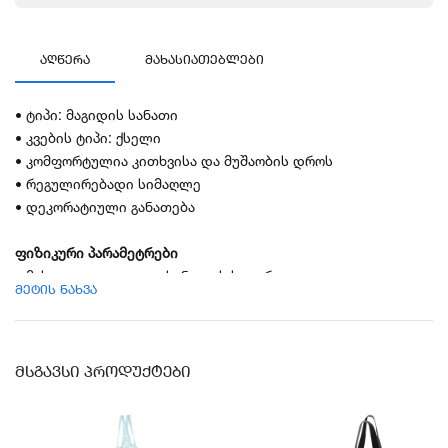
ᲐᲦᲬᲔᲠᲐ
ᲛᲐᲮᲐᲡᲘᲐᲗᲔᲑᲚᲔᲑᲘ
• ტიპი: მაგიდის სანათი
• კვების ტიპი: ქსელი
• კომფორტულია კითხვისა და მუშაობის დროს
• რეგულირებადი სიმაღლე
• დეკორატიული განათება
ფიზიკური პარამეტრები
• მასალა: ფოლადი, ფხვნილის საფარი
მეტის ნახვა
• სიმაღლე: 35 სმ
• ბაზის დიამეტრი: 15 სმ
• სანათის თავის დიამეტრი: 12 სმ
• სადენის სიგრძე: 1.8 მ
ᲛᲡᲒᲐᲕᲡᲘ ᲞᲠᲝᲓᲣᲥᲢᲔᲑᲘ
• ფერი: ვერცხლისფერი
კომპლექტაცია დააზუსტეთ ოპერატორთან!