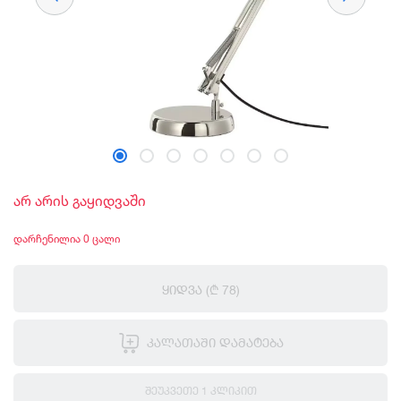
არ არის გაყიდვაში
დარჩენილია 0 ცალი
ᲧᲘᲓᲕᲐ
(₾ 78)
ᲙᲐᲚᲐᲗᲐᲨᲘ ᲓᲐᲛᲐᲢᲔᲑᲐ
ᲨᲔᲣᲙᲕᲔᲗᲔ 1 ᲙᲚᲘᲙᲘᲗ