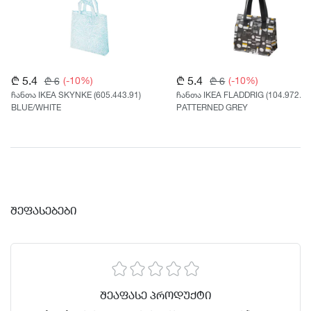
₾ 5.4
₾ 5.4
(-10%)
(-10%)
₾ 6
₾ 6
ჩანთა IKEA SKYNKE (605.443.91)
ჩანთა IKEA FLADDRIG (104.972.12
BLUE/WHITE
PATTERNED GREY
ᲨᲔᲤᲐᲡᲔᲑᲔᲑᲘ
ᲨᲔᲐᲤᲐᲡᲔ ᲞᲠᲝᲓᲣᲥᲢᲘ