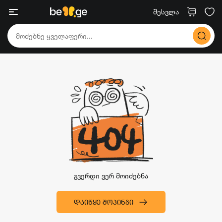
შესვლა
გვერდი ვერ მოიძებნა
ᲓᲐᲘᲬᲧᲔ ᲨᲝᲞᲘᲜᲒᲘ