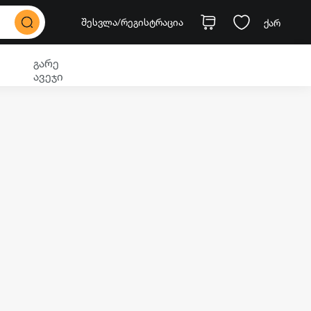
შესვლა
/რეგისტრაცია
ქარ
გარე
ავეჯი