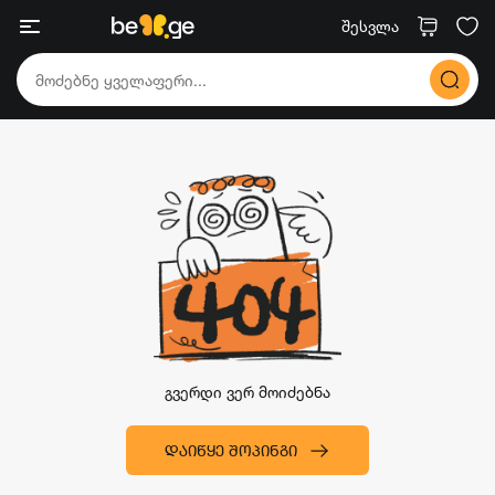
შესვლა
გვერდი ვერ მოიძებნა
ᲓᲐᲘᲬᲧᲔ ᲨᲝᲞᲘᲜᲒᲘ