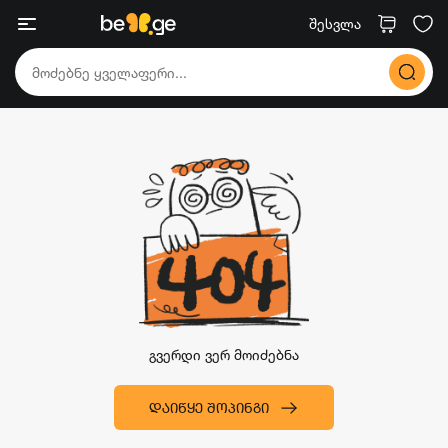
შესვლა
გვერდი ვერ მოიძებნა
ᲓᲐᲘᲬᲧᲔ ᲨᲝᲞᲘᲜᲒᲘ