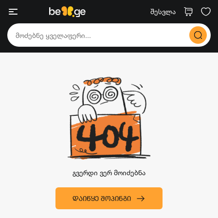
შესვლა
გვერდი ვერ მოიძებნა
ᲓᲐᲘᲬᲧᲔ ᲨᲝᲞᲘᲜᲒᲘ